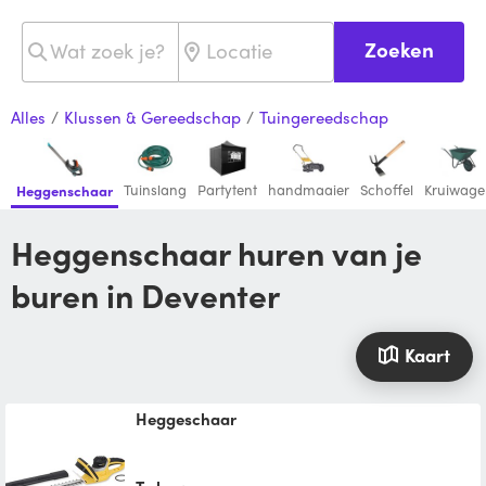
Zoeken
Alles
/
Klussen & Gereedschap
/
Tuingereedschap
Tuinslang
Partytent
handmaaier
Schoffel
Kruiwage
Heggenschaar
Heggenschaar huren van je
buren in Deventer
Kaart
Heggeschaar