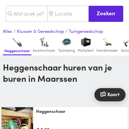
Zoeken
Alles
/
Klussen & Gereedschap
/
Tuingereedschap
boomschaar
Tuinslang
Partytent
handmaaier
Scho
Heggenschaar
Heggenschaar huren van je
buren in Maarssen
Kaart
Heggenschaar