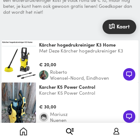
een waterdrukreiniger kost je vaak rond de € 10, maar nog
beter, je kunt hem ook gewoon gratis lenen! Goedkoper dan
dat wordt het niet!
Kaart
Kärcher hogedrukreiniger K3 Home
Met Deze Kärcher hogedrukreiniger K3
Home zegt vaarwel tegen gewoon vuil.. De
hogedrukreiniger wo
€ 20,00
roberto
Woensel-Noord, Eindhoven
Karcher K5 Power Control
Karcher K5 Power Control
€ 30,00
Mariusz
Nuenen
Toon nog 1 vergelijkbaar product
Kärcher hogedrukreiniger K 2.00