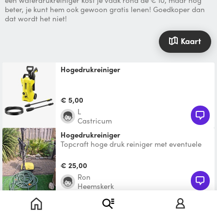
een waterdrukreiniger kost je vaak rond de € 10, maar nog
beter, je kunt hem ook gewoon gratis lenen! Goedkoper dan
dat wordt het niet!
Kaart
Hogedrukreiniger
€ 5,00
L
Castricum
Hogedrukreiniger
Topcraft hoge druk reiniger met eventuele
tuinslang. 120 bar.
€ 25,00
Ron
Heemskerk
Hogedrukreiniger
Max. druk: 125 bar