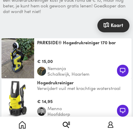
een waterdrukreiniger kost je vaak rond de € 10, maar nog
beter, je kunt hem ook gewoon gratis lenen! Goedkoper dan
dat wordt het niet!
Kaart
PARKSIDE® Hogedrukreiniger 170 bar
€ 15,00
Nemanja
Schalkwijk, Haarlem
hogedrukreiniger
Verwijdert vuil met krachtige waterstraal
Inclusief 3 meter slang en spuitlans 80%
minder waterverbr
€ 14,95
Menno
Hoofddorp
Hogedrukreiniger
Kranzle hogedruk reiniger Semi