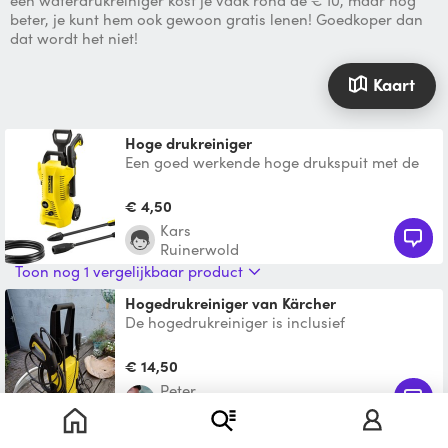
een waterdrukreiniger kost je vaak rond de € 10, maar nog
beter, je kunt hem ook gewoon gratis lenen! Goedkoper dan
dat wordt het niet!
Kaart
Hoge drukreiniger
Een goed werkende hoge drukspuit met de
nodige toebehoren.
€ 4,50
Kars
Ruinerwold
Toon nog 1 vergelijkbaar product
hogedrukreiniger van Kärcher
De hogedrukreiniger is inclusief
opzetstukken
€ 14,50
Peter
Meppel
Kärcher K7