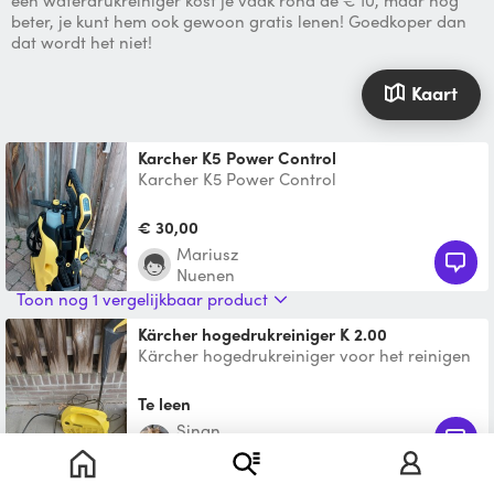
een waterdrukreiniger kost je vaak rond de € 10, maar nog
beter, je kunt hem ook gewoon gratis lenen! Goedkoper dan
dat wordt het niet!
Kaart
Karcher K5 Power Control
Karcher K5 Power Control
€ 30,00
Mariusz
Nuenen
Toon nog 1 vergelijkbaar product
Kärcher hogedrukreiniger K 2.00
Kärcher hogedrukreiniger voor het reinigen
van terras, tuinmeubelen, fiets of scooter.
Inclusief spu
Te leen
Sinan
Asten
Toon nog 1 vergelijkbaar product