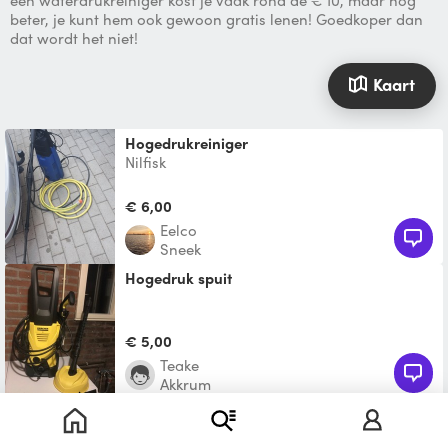
een waterdrukreiniger kost je vaak rond de € 10, maar nog
beter, je kunt hem ook gewoon gratis lenen! Goedkoper dan
dat wordt het niet!
Kaart
Hogedrukreiniger
Nilfisk
€ 6,00
Eelco
Sneek
Hogedruk spuit
€ 5,00
Teake
Akkrum
Hogedrukreiniger
Hogedrukreiniger 120 bar