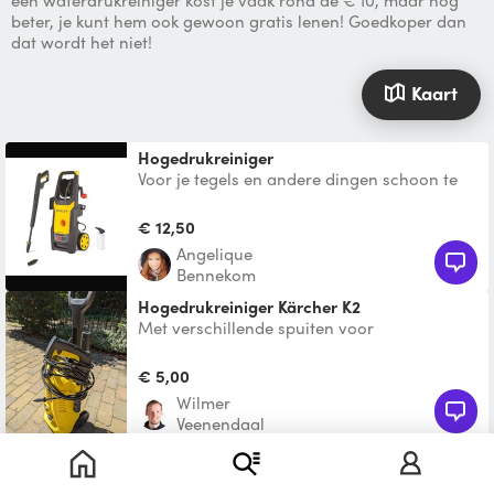
een waterdrukreiniger kost je vaak rond de € 10, maar nog
beter, je kunt hem ook gewoon gratis lenen! Goedkoper dan
dat wordt het niet!
Kaart
Hogedrukreiniger
Voor je tegels en andere dingen schoon te
krijgen
€ 12,50
Angelique
Bennekom
Hogedrukreiniger Kärcher K2
Met verschillende spuiten voor
verschillende druk en met borstel.
€ 5,00
Wilmer
Veenendaal
Toon nog 1 vergelijkbaar product
Hogedrukreiniger