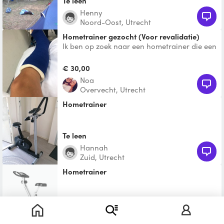
Te leen
Henny
Noord-Oost, Utrecht
Hometrainer gezocht (Voor revalidatie)
Ik ben op zoek naar een hometrainer die een
paar weken bij mij thuis mag staan. Het
gaat om een reva
€ 30,00
Noa
Overvecht, Utrecht
Hometrainer
Te leen
Hannah
Zuid, Utrecht
hometrainer
€ 30,00
Marcus