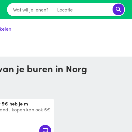
Wat wil je lenen?
Locatie
kelen
an je buren in Norg
r 5€ heb je m
and , kopen kan ook 5€