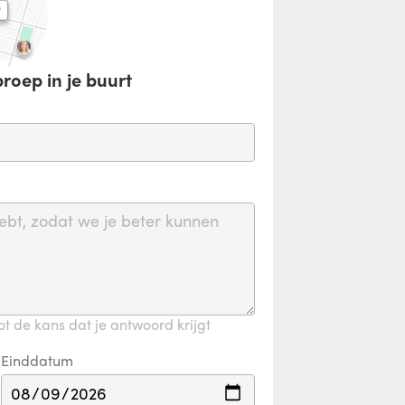
roep in je buurt
t de kans dat je antwoord krijgt
Einddatum