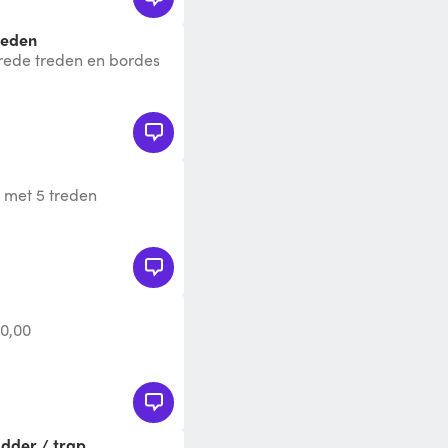
reden
brede treden en bordes
t 150kg belastbaar ook
 met 5 treden
20,00
adder / trap