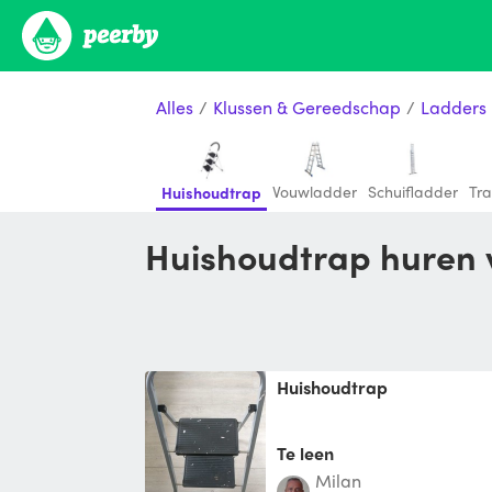
Alles
/
Klussen & Gereedschap
/
Ladders
Vouwladder
Schuifladder
Tr
Huishoudtrap
Huishoudtrap huren
Huishoudtrap
Te leen
Milan