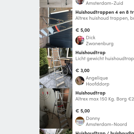
Amsterdam-Zuid
Huishoudtrappen 4 en 8 t
Altrex huishoud trappen, 
,opberg compartiment , to
een
€ 5,00
Dick
Zwanenburg
Huishoudtrap
Licht gewicht huishoudtrap
€ 3,00
Angelique
Hoofddorp
Huishoudtrap
Altrex max 150 Kg. Borg €
€ 5,00
Donny
Amsterdam-Noord
Huishoudtrap / huishoudl