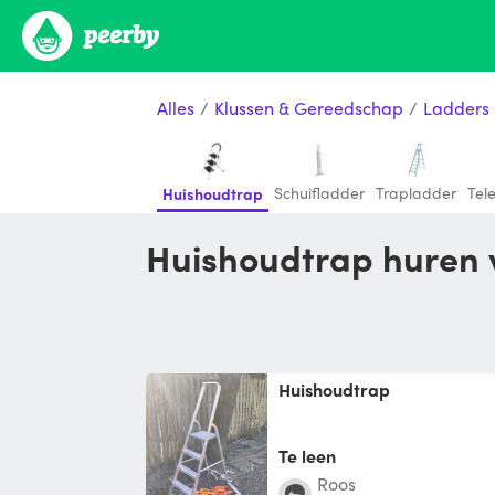
Alles
/
Klussen & Gereedschap
/
Ladders
Schuifladder
Trapladder
Tel
Huishoudtrap
Huishoudtrap huren 
Huishoudtrap
Te leen
Roos