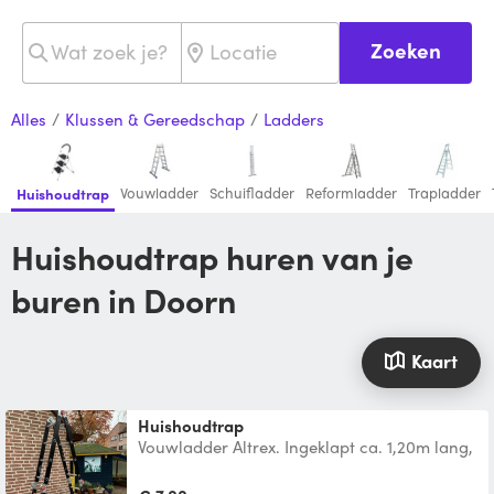
Zoeken
Alles
/
Klussen & Gereedschap
/
Ladders
Vouwladder
Schuifladder
Reformladder
Trapladder
Huishoudtrap
Huishoudtrap huren van je
buren in Doorn
Kaart
huishoudtrap
Vouwladder Altrex. Ingeklapt ca. 1,20m lang,
uitgeklapt ca. 5,00m lang. Erg makkelijk mee
te nemen.