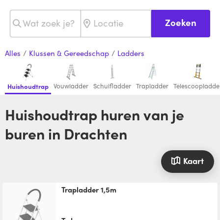
Zoeken
Alles
/
Klussen & Gereedschap
/
Ladders
Vouwladder
Schuifladder
Trapladder
Telescoopladde
Huishoudtrap
Huishoudtrap huren van je
buren in Drachten
Kaart
trapladder 1,5m