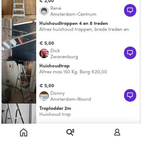
€ 2,00
René
Amsterdam-Centrum
Huishoudtrappen 4 en 8 treden
Altrex huishoud trappen, brede treden en
bordes ,opberg compartiment , tot 150kg
belastbaar ook een
€ 5,00
Dick
Zwanenburg
Huishoudtrap
Altrex max 150 Kg. Borg €20,00
€ 5,00
Donny
Amsterdam-Noord
Trapladder 2m
Huishoud trap
€ 5,00
Felix