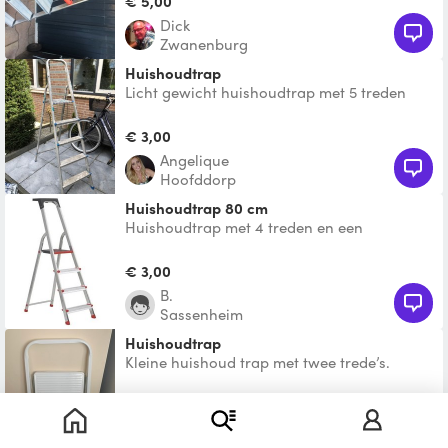
€ 5,00
Dick
Zwanenburg
Huishoudtrap
Licht gewicht huishoudtrap met 5 treden
€ 3,00
Angelique
Hoofddorp
huishoudtrap 80 cm
Huishoudtrap met 4 treden en een
stahoogte van 80 centimeter. Is visueel
gebruikt, maar technisch he
€ 3,00
B.
Sassenheim
Huishoudtrap
Kleine huishoud trap met twee trede’s.
€ 3,00
Charmaine