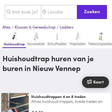
Zoeken
Alles
/
Klussen & Gereedschap
/
Ladders
Vouwladder
Schuifladder
Trapladder
Telescoopladde
Huishoudtrap
Huishoudtrap huren van je
buren in Nieuw Vennep
Kaart
Huishoudtrappen 4 en 8 treden
Altrex huishoud trappen, brede treden en
bordes ,opberg compartiment , tot 150kg
belastbaar ook een