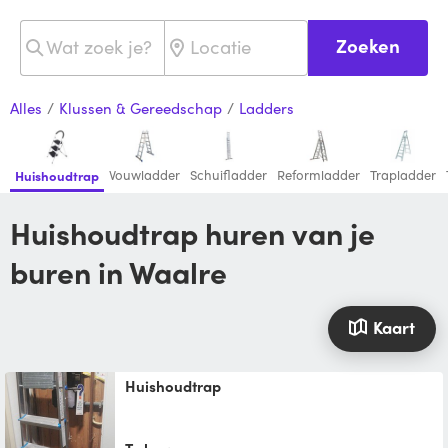
Zoeken
Alles
/
Klussen & Gereedschap
/
Ladders
Vouwladder
Schuifladder
Reformladder
Trapladder
Huishoudtrap
Huishoudtrap huren van je
buren in Waalre
Kaart
Huishoudtrap