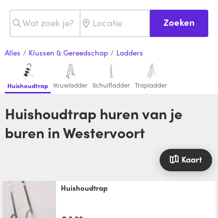
Zoeken
Alles
/
Klussen & Gereedschap
/
Ladders
Vouwladder
Schuifladder
Trapladder
Huishoudtrap
Huishoudtrap huren van je
buren in Westervoort
Kaart
Huishoudtrap