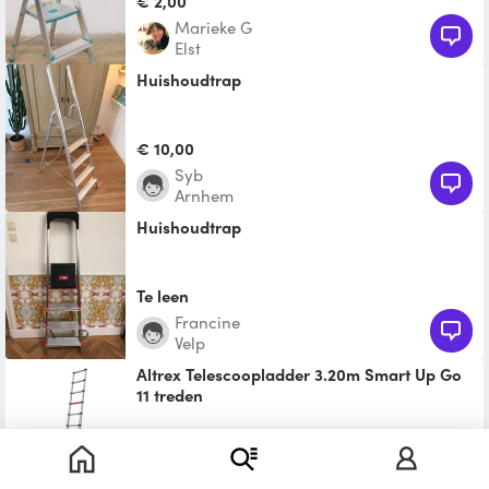
€ 2,00
Marieke G
Elst
Huishoudtrap
€ 10,00
Syb
Arnhem
Huishoudtrap
Te leen
Francine
Velp
Altrex Telescoopladder 3.20m Smart Up Go
11 treden
Deze ladder heeft 11 treden die variabel in te
stellen zijn tot een maximale werkhoogte
€ 12,50
van 3.20 met
Ruben