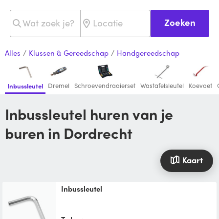
Zoeken
Alles
/
Klussen & Gereedschap
/
Handgereedschap
Dremel
Schroevendraaierset
Wastafelsleutel
Koevoet
Inbussleutel
Inbussleutel huren van je
buren in Dordrecht
Kaart
Inbussleutel