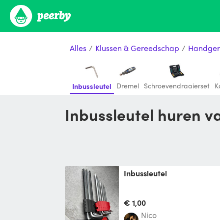
Alles
/
Klussen & Gereedschap
/
Handger
Dremel
Schroevendraaierset
K
Inbussleutel
Inbussleutel huren v
Inbussleutel
€ 1,00
Nico