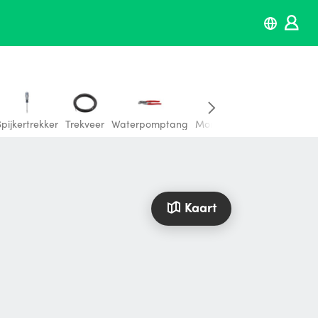
Spijkertrekker
Trekveer
Waterpomptang
Momentsleutel
Kruiskops
Kaart