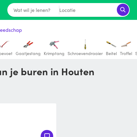
Wat wil je lenen?
Locatie
eedschap
oevoet
Gaatjestang
Krimptang
Schroevendraaier
Beitel
Troffel
an je buren in Houten