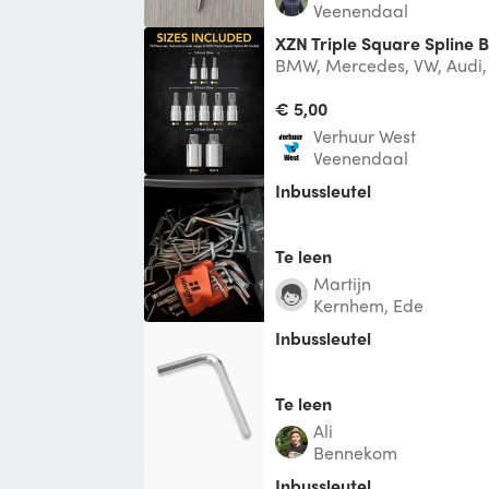
Veenendaal
XZN Triple Square Spline 
BMW, Mercedes, VW, Audi,
European car manufacture
€ 5,00
Verhuur West
Veenendaal
Inbussleutel
Te leen
Martijn
Kernhem, Ede
Inbussleutel
Te leen
Ali
Bennekom
Inbussleutel