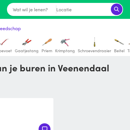
Wat wil je lenen?
Locatie
eedschap
oevoet
Gaatjestang
Priem
Krimptang
Schroevendraaier
Beitel
T
an je buren in Veenendaal