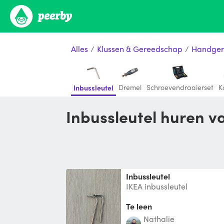
Alles
/
Klussen & Gereedschap
/
Handger
Dremel
Schroevendraaierset
K
Inbussleutel
Inbussleutel huren v
Inbussleutel
IKEA inbussleutel
Te leen
Nathalie