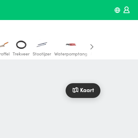
roffel
Trekveer
Stootijzer
Waterpomptang
Momentsleutel
Bloksc
Kaart