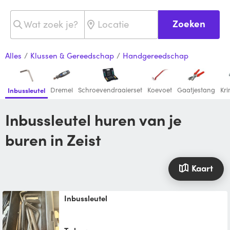
Zoeken
Alles
/
Klussen & Gereedschap
/
Handgereedschap
Dremel
Schroevendraaierset
Koevoet
Gaatjestang
Kr
Inbussleutel
Inbussleutel huren van je
buren in Zeist
Kaart
Inbussleutel