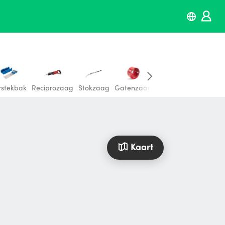
rstekbak
Reciprozaag
Stokzaag
Gatenzaag
Betonzaag
Houtza
Kaart