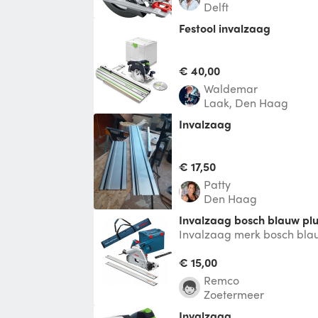
Delft
Festool invalzaag
€ 40,00
Waldemar
Laak, Den Haag
Invalzaag
€ 17,50
Patty
Den Haag
Invalzaag bosch blauw plu
Invalzaag merk bosch blauw
geleiders
€ 15,00
Remco
Zoetermeer
Invalzaag