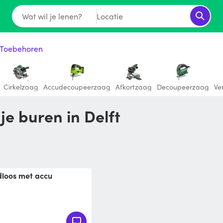
Wat wil je lenen?
Locatie
 Toebehoren
Cirkelzaag
Accudecoupeerzaag
Afkortzaag
Decoupeerzaag
Ve
je buren in Delft
dloos met accu