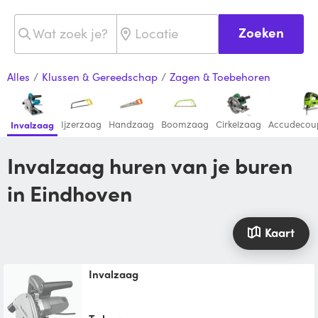
Zoeken
Alles
/
Klussen & Gereedschap
/
Zagen & Toebehoren
Ijzerzaag
Handzaag
Boomzaag
Cirkelzaag
Accudecou
Invalzaag
Invalzaag huren van je buren
in Eindhoven
Kaart
Invalzaag