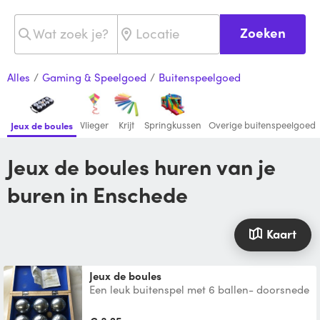
Zoeken
Alles
/
Gaming & Speelgoed
/
Buitenspeelgoed
Vlieger
Krijt
Springkussen
Overige buitenspeelgoed
Jeux de boules
Jeux de boules huren van je
buren in Enschede
Kaart
Jeux de boules
Een leuk buitenspel met 6 ballen- doorsnede
74 mm, een houten but, meetlint in een
stevige koffer