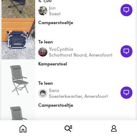
€ 1,00
Jon
Soest
Campeerstoeltje
Te leen
YvoCynthia
Schothorst Noord, Amersfoort
Kampeerstoel
Te leen
Sara
Soesterkwartier, Amersfoort
Campeerstoeltje
Te leen
Birgitte