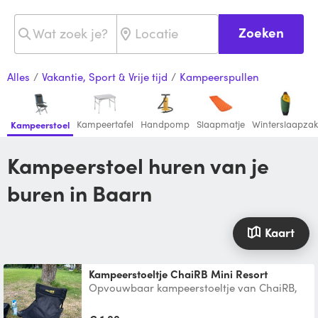
Zoeken
Alles
/
Vakantie, Sport & Vrije tijd
/
Kampeerspullen
Kampeertafel
Handpomp
Slaapmatje
Winterslaapzak
Kampeerstoel
Kampeerstoel huren van je
buren in Baarn
Kaart
Kampeerstoeltje ChaiRB Mini Resort
Opvouwbaar kampeerstoeltje van ChaiRB,
de Mini Resort. Let op: Mini is ook echt mini!
Neemt heel wei