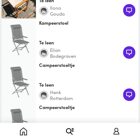
Te leen
Ilona
Gouda
Kampeerstoel
Te leen
Elian
Bodegraven
Campeerstoeltje
Te leen
Henk
Rotterdam
Campeerstoeltje
Te leen
Jan