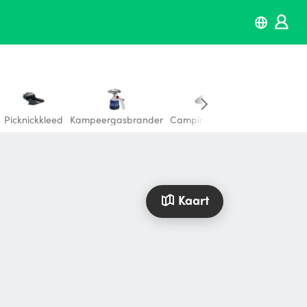
Picknickkleed
Kampeergasbrander
Campingfornuis
Slaapzak
K
Kaart