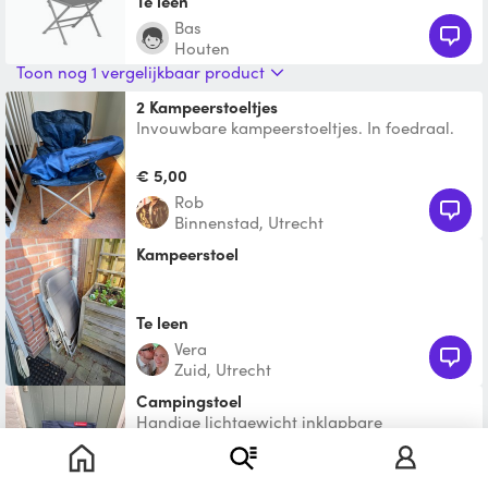
Te leen
Bas
Houten
Toon nog 1 vergelijkbaar product
2 Kampeerstoeltjes
Invouwbare kampeerstoeltjes. In foedraal.
€ 5,00
Rob
Binnenstad, Utrecht
Kampeerstoel
Te leen
Vera
Zuid, Utrecht
Campingstoel
Handige lichtgewicht inklapbare
campingstoel
€ 2,50