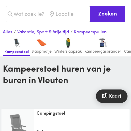
Zoeken
Alles
/
Vakantie, Sport & Vrije tijd
/
Kampeerspullen
Slaapmatje
Winterslaapzak
Kampeergasbrander
Cam
Kampeerstoel
Kampeerstoel huren van je
buren in Vleuten
Kaart
Campingstoel