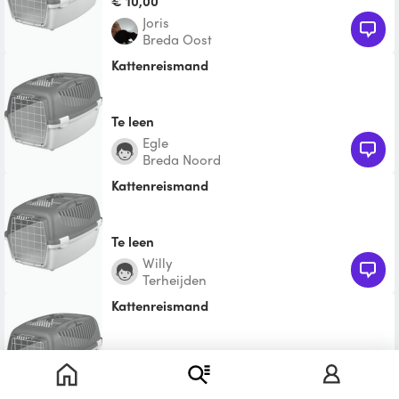
€ 10,00
Joris
Breda Oost
Kattenreismand
Te leen
Egle
Breda Noord
Kattenreismand
Te leen
Willy
Terheijden
Kattenreismand
Te leen
Fleur