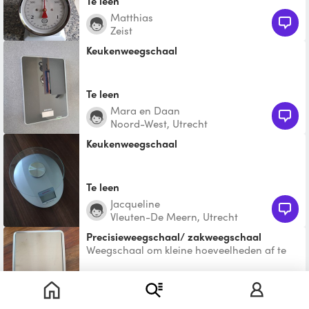
Te leen
Matthias
Zeist
keukenweegschaal
Te leen
Mara en Daan
Noord-West, Utrecht
keukenweegschaal
Te leen
Jacqueline
Vleuten-De Meern, Utrecht
Precisieweegschaal/ zakweegschaal
Weegschaal om kleine hoeveelheden af te
wegen zoals zout of gist, grammen
nauwkeurig op één decimaal
Te leen
Liset