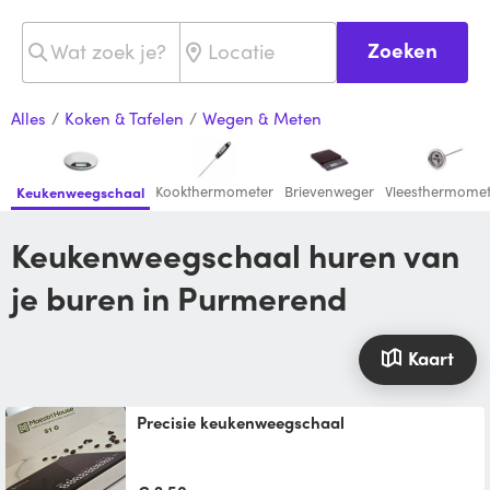
Zoeken
Alles
/
Koken & Tafelen
/
Wegen & Meten
Kookthermometer
Brievenweger
Vleesthermomet
Keukenweegschaal
Keukenweegschaal huren van
je buren in Purmerend
Kaart
Precisie keukenweegschaal