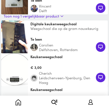
Te leen
Vincent
Delft
Toon nog 1 vergelijkbaar product
digitale keukenweegschaal
Weegschaal die op de gram nauwkeurig
weegt. Gekocht om koffie af te wegen. Tara
functie, merk "DAY".
Te leen
Carolien
Delfshaven, Rotterdam
Keukenweegschaal
€ 3,00
Cherish
Leidschenveen-Ypenburg, Den
Haag
Keukenweegschaal
Te leen