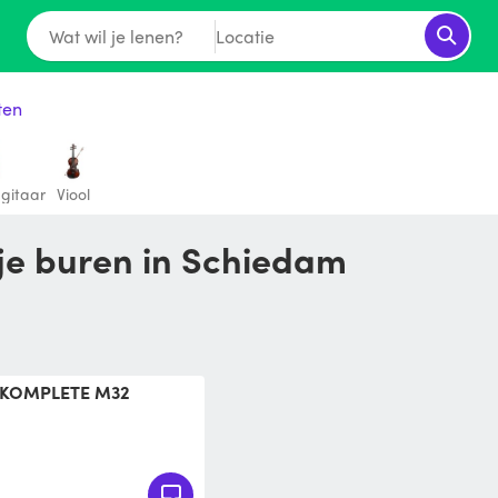
Wat wil je lenen?
Locatie
ten
gitaar
Viool
je buren in Schiedam
rd KOMPLETE M32