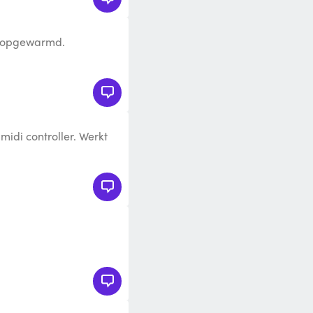
en opgewarmd.
idi controller. Werkt
dics key-boardlessen te