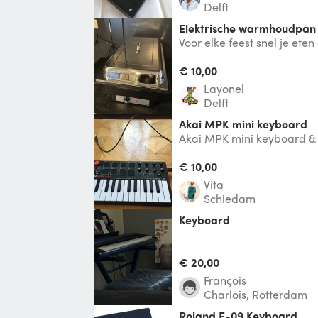
Delft
Elektrische warmhoudpan
Voor elke feest snel je et
€ 10,00
layonel
Delft
Akai MPK mini keyboard
Akai MPK mini keyboard & m
perfect! Mooi om met melo
vo
€ 10,00
Vita
Schiedam
Keyboard
€ 20,00
François
Charlois, Rotterdam
Roland E-09 Keyboard