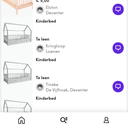
€ 5,00
Elston
Deventer
kinderbed
Te leen
Kringloop
Loenen
kinderbed
Te leen
Tineke
De Vijfhoek, Deventer
kinderbed
Te leen
Leon