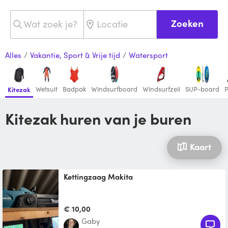
Zoeken
Alles
/
Vakantie, Sport & Vrije tijd
/
Watersport
Wetsuit
Badpak
Windsurfboard
Windsurfzeil
SUP-board
P
Kitezak
Kitezak huren van je buren
Kaart
Kettingzaag Makita
€ 10,00
Gaby