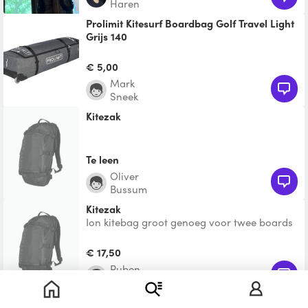
Haren
Prolimit Kitesurf Boardbag Golf Travel Light
Grijs 140
The Prolimit kitesurf boardbag golf travel
light is the ultra light kite boardbag for your
€ 5,00
surf trav
Mark
Sneek
Kitezak
Te leen
Oliver
Bussum
Kitezak
Ion kitebag groot genoeg voor twee boards
en 3 kites. 2 wieltjes.
€ 17,50
Ruben
Amsterdam
Kitezak