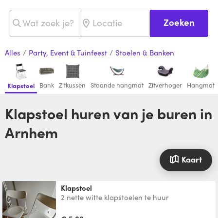
Zoeken
Alles
/
Party, Event & Tuinfeest
/
Stoelen & Banken
Bank
Zitkussen
Staande hangmat
Zitverhoger
Hangmat
Klapstoel
Klapstoel huren van je buren in
Arnhem
Kaart
Klapstoel
2 nette witte klapstoelen te huur