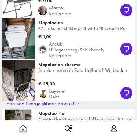
€ 9,00
Marco
Rotterdam
Klapstoelen
27 stuks beschikbaar 8 witte 19 zwarte Per
stuk 1euro
€ 1,00
Anouk
Hillegersberg-Schiebroek,
Rotterdam
Klapstoelen chrome
Stoelen huren in Zuid Holland? Wij bieden
betaalbare klapstoelen. Of het nu gaat om
een babyshower,
€ 25,00
layonel
Delft
Toon nog 1 vergelijkbaar product
Klapstoel 4x
4 witte klapstoelen beschikbaar voor €2 per
stoel per dag
€ 8,00