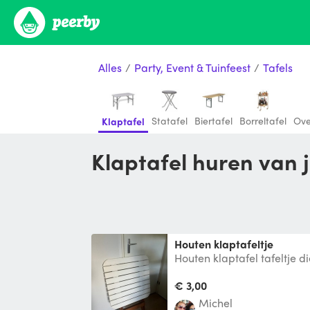
Alles
/
Party, Event & Tuinfeest
/
Tafels
Statafel
Biertafel
Borreltafel
Ove
Klaptafel
Klaptafel huren van 
Houten klaptafeltje
Houten klaptafel tafeltje 
wanneer we gasten hebben 
tuin. Evt
€ 3,00
Michel