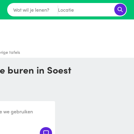
Wat wil je lenen?
Locatie
rige tafels
je buren in Soest
die we gebruiken
binnen of buiten in de