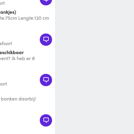
ort
bankjes)
gte:75cm Lengte:120 cm
sfoort
beschikbaar
ent? Ik heb er 8
ort
4 banken daarbij!