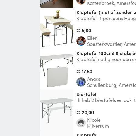
Kattenbroek, Amersfo
Klaptafel (met of zonder 
Klaptafel, 4 persoons Hoo
Breedte:50 cm
€ 5,00
Ellen
Soesterkwartier, Amer
Klaptafel 180cm! 8 stuks 
Klaptafel nodig voor een ev
beschikbaar!
€ 17,50
Anass
Schuilenburg, Amersfo
Biertafel
Ik heb 2 biertafels en ook 
€ 20,00
Nicole
Hilversum
Klaptafel