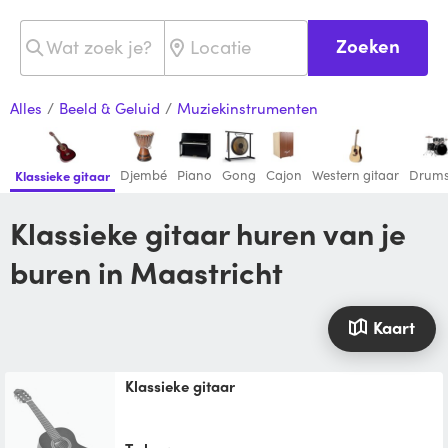
Zoeken
Alles
/
Beeld & Geluid
/
Muziekinstrumenten
Djembé
Piano
Gong
Cajon
Western gitaar
Drums
Klassieke gitaar
Klassieke gitaar huren van je
buren in Maastricht
Kaart
Klassieke gitaar