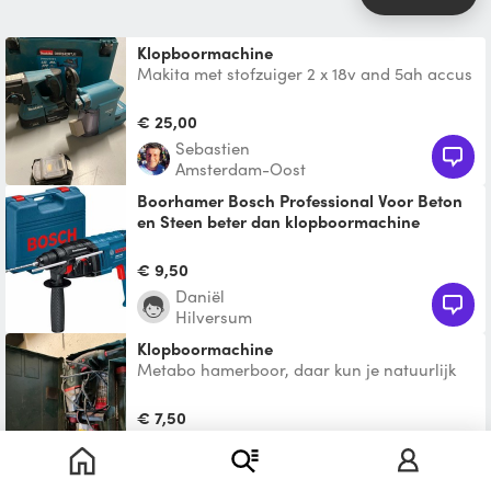
Klopboormachine
Makita met stofzuiger 2 x 18v and 5ah accus
en opplader
€ 25,00
Sebastien
Amsterdam-Oost
Boorhamer Bosch Professional Voor Beton
en Steen beter dan klopboormachine
Bosch Professional ideaal voor boren in
hard beton en steen, zeer geschikt voor
€ 9,50
nieuwbouw huizen, wa
Daniël
Hilversum
Klopboormachine
Metabo hamerboor, daar kun je natuurlijk
ook mee kloppen.
€ 7,50
Tako
Weesp