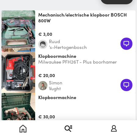
mechanisch/electrische klopboor BOSCH
800W
klopboor voor lichte boorwerkzaamheden in
de muur; geen beton daar heb ik een
€ 3,00
pneumatische boorhamer
Ruud
's-Hertogenbosch
Klopboormachine
Milwaukee PFH26T - Plus boorhamer
Steenboor 6, 6,5 en 8 mm beschikbaar Borg
€50
€ 20,00
Simon
Vught
Klopboormachine
€ 30,00
Roland
's-Hertogenbosch