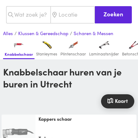
Zoeken
Alles
/
Klussen & Gereedschap
/
Scharen & Messen
Stanleymes
Plintenschaar
Laminaatsnijder
Betonsc
Knabbelschaar
Knabbelschaar huren van je
buren in Utrecht
Kaart
kappers schaar