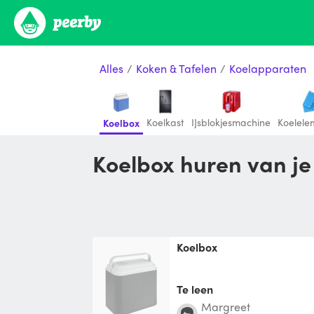
Alles
/
Koken & Tafelen
/
Koelapparaten
Koelkast
IJsblokjesmachine
Koelele
Koelbox
Koelbox huren van j
Koelbox
Te leen
Margreet