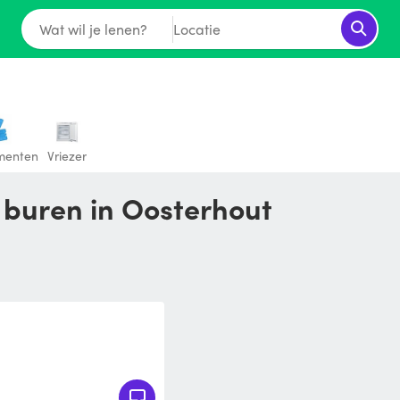
Wat wil je lenen?
Locatie
menten
Vriezer
e buren in Oosterhout