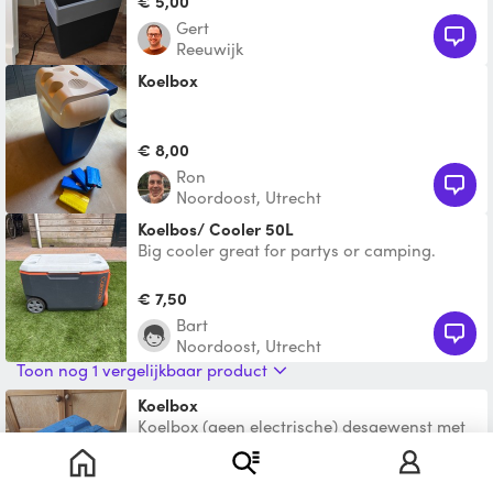
€ 5,00
Gert
Reeuwijk
Koelbox
€ 8,00
Ron
Noordoost, Utrecht
Koelbos/ Cooler 50L
Big cooler great for partys or camping.
Including 2 cooling elements.
€ 7,50
Bart
Noordoost, Utrecht
Toon nog 1 vergelijkbaar product
Koelbox
Koelbox (geen electrische) desgewenst met
koelelementen.
Te leen