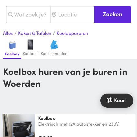
Zoeken
Alles
/
Koken & Tafelen
/
Koelapparaten
Koelkast
Koelelementen
Koelbox
Koelbox huren van je buren in
Woerden
Kaart
Koelbox
Elektrisch met 12V autostekker en 230V
stroomstekker. Geschikt voor in ieder geval
6 flessen van 1,5