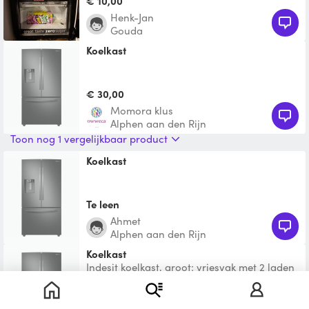
€ 10,00
Henk-Jan
Gouda
Koelkast
€ 30,00
Momora klus
Alphen aan den Rijn
Toon nog 1 vergelijkbaar product
Koelkast
Te leen
Ahmet
Alphen aan den Rijn
Koelkast
Indesit koelkast, groot; vriesvak met 2 laden
en een vak bovenin; 4 jaar oud, werkt
prima; heeft een
Te leen