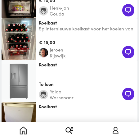
€ 10,00
Henk-Jan
Gouda
Koelkast
Splinternieuwe koelkast voor het koelen van
drank op een feestje? Daar gebruiken wij
hem ook een paa
€ 15,00
Jeroen
Rijswijk
Koelkast
Te leen
Yalda
Wassenaar
Koelkast
€ 30,00
Diana