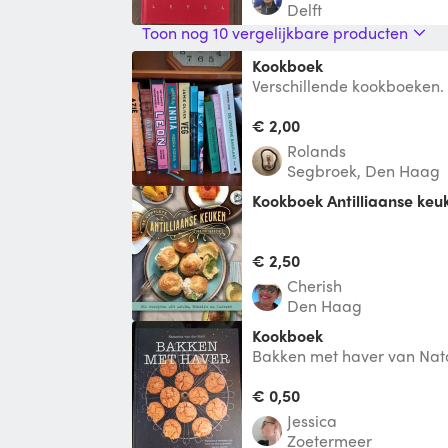
Delft
Toon nog 10 vergelijkbare producten
Kookboek
Verschillende kookboeken.
Sodha Puur India. Meera 
Sodha Leon.
€ 2,00
Rolands
Segbroek, Den Haag
Kookboek Antilliaanse keu
€ 2,50
Cherish
Den Haag
Kookboek
Bakken met haver van Nata
€ 0,50
Jessica
Zoetermeer