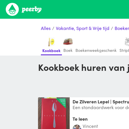
Alles
/
Vakantie, Sport & Vrije tijd
/
Boeke
Boek
Boekenweekgeschenk
Stri
Kookboek
Kookboek huren van j
De Zilveren Lepel | Spect
Een standaardwerk voor de
Italiaanse keuken. Wees g
toont
Te leen
Vincent