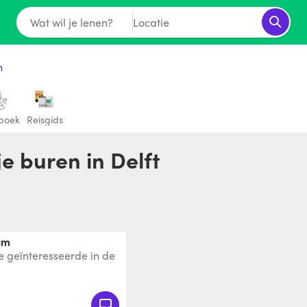
Wat wil je lenen?
Locatie
n
pboek
Reisgids
e buren in Delft
rum
 geïnteresseerde in de
ewaarschuwd: dit boek